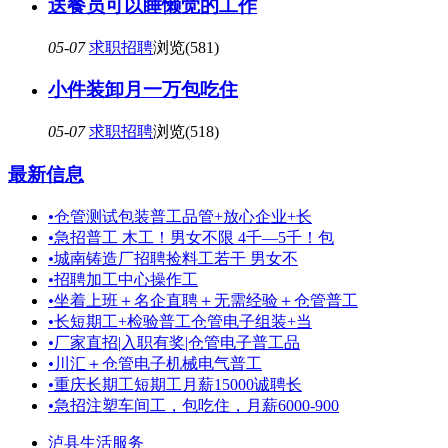
送餐员可以睡懒觉的工作
05-07
求职招聘
浏览(581)
小件装卸月一万包吃住
05-07
求职招聘
浏览(518)
最新信息
•
仓管测试包装普工品管+放心企业+长
•
急招普工 木工！男女不限 4千—5千！包
•
城南铸造厂招聘捡料工若干 男女不
•
招聘加工中心操作工
•
坐着上班＋名企直聘＋无需经验＋仓管普工
•
长短期工+检验普工仓管电子组装+当
•
厂家直招|入职有奖|仓管电子普工品
•
川汇＋仓管电子机械电气普工
•
重庆长期工短期工月薪15000诚聘长
•
急招注塑车间工，包吃住，月薪6000-900
泸县生活服务