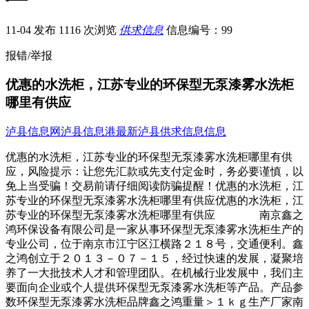
11-04 发布
1116 次浏览
供求信息
信息编号：99
报错/举报
优惠的水洗柜，江苏专业的环保型无泵漆雾水洗柜
哪里有供应
泸县信息网
泸县信息港
最新泸县供求信息信息
优惠的水洗柜，江苏专业的环保型无泵漆雾水洗柜哪里有供
应，风险提示：让您先汇款或先支付定金时，务必要谨慎，以
免上当受骗！交易前请仔细阅读防骗提醒！优惠的水洗柜，江
苏专业的环保型无泵漆雾水洗柜哪里有供应优惠的水洗柜，江
苏专业的环保型无泵漆雾水洗柜哪里有供应 南京鑫之
鸿环保设备有限公司是一家从事环保型无泵漆雾水洗柜生产的
专业公司，位于南京市江宁区江横路２１８号，交通便利。鑫
之鸿创立于２０１３－０７－１５，经过快速的发展，凝聚培
养了一大批技术人才和管理团队。在机械行业发展中，我们主
要面向企业或个人提供环保型无泵漆雾水洗柜等产品。产品参
数环保型无泵漆雾水洗柜品牌鑫之鸿重量＞１ｋｇ生产厂家南