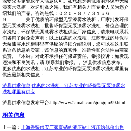
深受众多企业或个人满意认可。如您想选购优质的环保型无泵
漆雾水洗柜，欢迎到鑫之鸿，我们有相关方面专业人员为您介
绍我们的产品。咨询热线：０２５－８７７３１５６
９ 关于优质的环保型无泵漆雾水洗柜，厂家批发环保
型无泵漆雾水洗柜，批售环保型无泵漆雾水洗柜，价位合理的
水洗柜，环保型无泵漆雾水洗柜供应厂家信息，请来电联系我
们咨询了解免责声明：以上优惠的水洗柜，江苏专业的环保型
无泵漆雾水洗柜哪里有供应的详细介绍说明，您可以在这里联
系这条信息的卖家，该信息的真实性、准确性和合法性由商家
负责。『本站』对此不承担任何保证责任。举报投诉：如发现
违法和不良资讯，请 联系我们举报。。泸县供求信息发布。
更多优惠的水洗柜，江苏专业的环保型无泵漆雾水洗柜哪里有
供应最新相关信息：
泸县供求信息
优惠的水洗柜，江苏专业的环保型无泵漆雾水
洗柜哪里有供应
泸县供求信息发布平台:http://www.5amall.com/gongqiu/99.html
相关信息
上一篇：
上海香臻供应厂家直销的液压站｜液压站低价出售