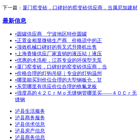
下一篇：
厦门窑变砖，口碑好的窑变砖供应商，当属尼加建材
最新信息
•
圆罐供应商＿宁波地区特价圆罐
•
正置金相显微镜生产商＿价格适中的正
•
顶效机械口碑好的剪叉式升降机出售
•
上海香臻供应厂家直销的液压站｜液压
•
优惠的水洗柜，江苏专业的环保型无泵
•
厦门窑变砖，口碑好的窑变砖供应商，当
•
价格合理的灯钩吊链｜专业的灯钩温州
•
哪里能买到价位合理的大型钢板仓，甘
•
东莞哪里有供应价位合理的铁氟龙板
•
强度高的４２ＣｒＭｏ无缝钢管哪里买——４０Ｃｒ无
缝钢
泸县生活服务
泸县商务服务
泸县供求信息
泸县房产信息
泸县商务信息