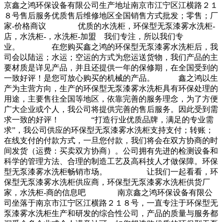
京鑫之鸿环保设备有限公司生产地址南京市江宁区江横路２１
８号售后服务优质售后维修地区全国销售方式批发；零售；厂
家-价格商议 优质的水洗柜，环保型无泵漆雾水洗柜-
店，水洗柜-，水洗柜-加盟 我们专注，所以我们专
业。 在您购买鑫之鸿的环保型无泵漆雾水洗柜后，我
司会以陆运；水运；空运的方式为您运送货物，我们产品的主
要材质是详见产品，并且还提供一年的保修期，在全国受到的
一致好评！是您可放心购买的机械的产品。 鑫之鸿以生
产为主营方向，生产的环保型无泵漆雾水洗柜具有环保处理的
用途，主要售往全国等地区，依靠完善的服务理念，为了方便
广大企业或个人，我公司将提供完善的售后服务。因此受到需
求一致的好评！ “打造行业优质品牌，满足的专业需
求”，我公司供应的环保型无泵漆雾水洗柜支持支付；转账；
在线支付的付款方式，一旦您付款，我们将会在双方协商的时
间发货（运费：买卖双方协商）。公司拥有先进的检测设备和
科学的管理方法、合理的制造工艺及高科技人才做保障。环保
型无泵漆雾水洗柜畅销市场。 让我们一起看看，环
保型无泵漆雾水洗柜供应商，环保型无泵漆雾水洗柜供货厂
家，水洗柜-商的信息吧 南京鑫之鸿环保设备有限公
司坐落于南京市江宁区江横路２１８号，一直专注于环保型无
泵漆雾水洗柜生产和研发的综合性公司，产品的质量与服务都