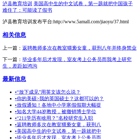
泸县教育培训
美国高中生的中文试卷，第一题就把中国孩子
难住了：可能读了假书
泸县教育培训发布平台:http://www.5amall.com/jiaoyu/37.html
相关信息
上一篇：
返聘教师多次在教室猥亵女童，获刑八年并终身禁业
下一篇：
毕业多年后才发现，室友考上公务员而我考上研究
生，差距如鸿沟
最新信息
•
“放下成见”用英文该怎么说？
•
你的美硕>我的英国硕士？这都可以的？
•
放假通知！各地中小学寒假假期大幅提
•
知名大学44岁教授，被撤销博士学位
•
“211学历有啥用？”名校研究生入职
•
返聘教师多次在教室猥亵女童，获刑八
•
美国高中生的中文试卷，第一题就把中
•
毕业多年后才发现，室友考上公务员而