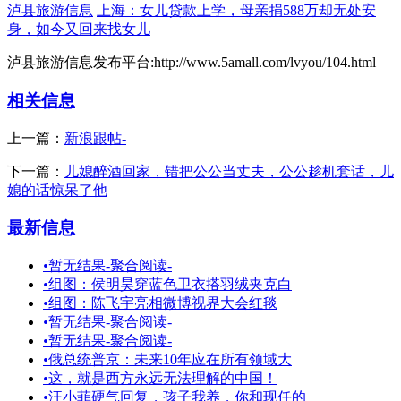
泸县旅游信息
上海：女儿贷款上学，母亲捐588万却无处安
身，如今又回来找女儿
泸县旅游信息发布平台:http://www.5amall.com/lvyou/104.html
相关信息
上一篇：
新浪跟帖-
下一篇：
儿媳醉酒回家，错把公公当丈夫，公公趁机套话，儿
媳的话惊呆了他
最新信息
•
暂无结果-聚合阅读-
•
组图：侯明昊穿蓝色卫衣搭羽绒夹克白
•
组图：陈飞宇亮相微博视界大会红毯
•
暂无结果-聚合阅读-
•
暂无结果-聚合阅读-
•
俄总统普京：未来10年应在所有领域大
•
这，就是西方永远无法理解的中国！
•
汪小菲硬气回复，孩子我养，你和现任的