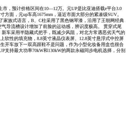
市，预计价格区间在10—12万。元UP是比亚迪搭载e平台3.0
面，元up车高1675mm，逼近市面大部分的紧凑级SUV。
外观继承了家族式语言，B、C柱采用了黑色钢琴漆，沿用了王朝网经典
空气导流槽设计增加了前脸的运动感，辨识度极高。 贯穿式尾
。新车采用半隐藏式把手，既减少风阻，对北方常遇恶劣天气的
性的填充物，8.8英寸液晶仪表屏、12.8英寸悬浮式中控屏
女生开车放下一双高跟鞋不是问题，作为小型化妆备用盒也很合
支持最大功率70kW和130kW的两款永磁同步电机选择，分别