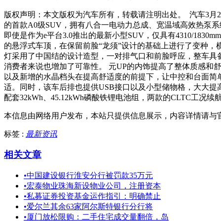
版权声明：本文版权为汽车所有，转载请注明出处。 汽车3月22日
的首款A0级SUV，拥有八合一电动力总成、宽温域高效热泵系
即使是作为e平台3.0推出的最新小型SUV，仅具有4310/1
的悬浮式车顶，在保留前脸“龙须”设计的基础上进行了变种，
灯采用了中国结的设计造型，一对排气口和前脸呼应，整车具
消费者来说也增加了可靠性。 元UP的内饰提高了整体质感和舒
以及新增的水晶档头在提高舒适度的前提下，让中控和台面简
适。同时，该车后排也提供USB接口以及小型储物格，大大提高
配套32kWh、45.12kWh磷酸铁锂电池组，两款的CLTC工况续航分
本信息由网络用户发布，
本站只提供信息展示，内容详情请与
标签 :
最新资讯
相关文章
•
中国建设银行淮安分行被罚款35万元
•
宏泰物业珠海新设物业公司，注册资本
•
私募证券投资基金运作指引：明确禁止
•
爱尔兰其余63家阿尔斯特银行分行将
•
厦门放松限购：二手住宅成交量翻倍，岛