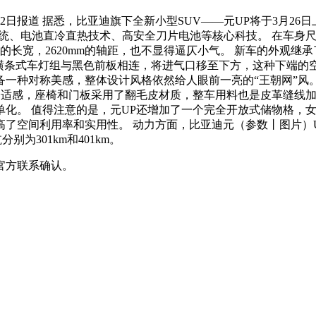
报道 据悉，比亚迪旗下全新小型SUV——元UP将于3月26日上
统、电池直冷直热技术、高安全刀片电池等核心科技。 在车身尺寸方
830mm的长宽，2620mm的轴距，也不显得逼仄小气。 新车的
横条式车灯组与黑色前板相连，将进气口移至下方，这种下端的
备一种对称美感，整体设计风格依然给人眼前一亮的“王朝网”风
适感，座椅和门板采用了翻毛皮材质，整车用料也是皮革缝线加上软
单化。 值得注意的是，元UP还增加了一个完全开放式储物格，
了空间利用率和实用性。 动力方面，比亚迪元（参数丨图片）UP
别为301km和401km。
官方联系确认。