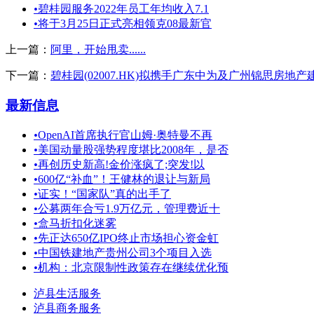
•
碧桂园服务2022年员工年均收入7.1
•
将于3月25日正式亮相领克08最新官
上一篇：
阿里，开始甩卖......
下一篇：
碧桂园(02007.HK)拟携手广东中为及广州锦思房
最新信息
•
OpenAI首席执行官山姆·奥特曼不再
•
美国动量股强势程度堪比2008年，是否
•
再创历史新高!金价涨疯了;突发!以
•
600亿“补血”！王健林的退让与新局
•
证实！“国家队”真的出手了
•
公募两年合亏1.9万亿元，管理费近十
•
盒马折扣化迷雾
•
先正达650亿IPO终止市场担心资金虹
•
中国铁建地产贵州公司3个项目入选
•
机构：北京限制性政策存在继续优化预
泸县生活服务
泸县商务服务