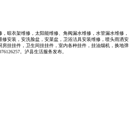
修，晾衣架维修，太阳能维修、角阀漏水维修，水管漏水维修，
维修安装，安洗脸盆，安菜盆，卫浴洁具安装维修，喷头雨洒安
厨房挂挂件，卫生间挂挂件，室内各种挂件，挂油烟机，换地弹
126257。泸县生活服务发布。