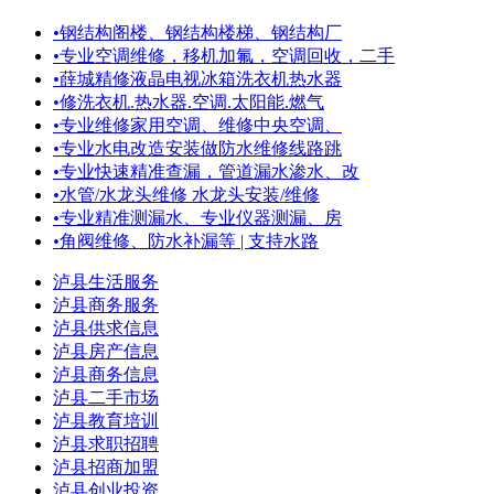
•
钢结构阁楼、钢结构楼梯、钢结构厂
•
专业空调维修，移机加氟，空调回收，二手
•
薛城精修液晶电视冰箱洗衣机热水器
•
修洗衣机.热水器.空调.太阳能.燃气
•
专业维修家用空调、维修中央空调、
•
专业水电改造安装做防水维修线路跳
•
专业快速精准查漏，管道漏水渗水、改
•
水管/水龙头维修 水龙头安装/维修
•
专业精准测漏水、专业仪器测漏、房
•
角阀维修、防水补漏等 | 支持水路
泸县生活服务
泸县商务服务
泸县供求信息
泸县房产信息
泸县商务信息
泸县二手市场
泸县教育培训
泸县求职招聘
泸县招商加盟
泸县创业投资