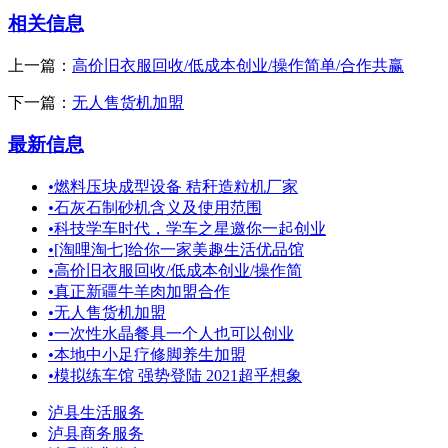
相关信息
上一篇：
高价旧衣服回收/低成本创业/操作简单/合作共赢
下一篇：
无人售货机加盟
最新信息
•
燃料压块成型设备 秸秆造粒机厂家
•
石灰石制砂机含义及使用范围
•
科技学车时代，学车之星邀你一起创业
•
[淘哩淘七]给你一家美趣生活优品馆
•
高价旧衣服回收/低成本创业/操作简
•
真正新疆牛羊肉加盟合作
•
无人售货机加盟
•
一次性水晶餐具一个人也可以创业
•
本地中小足疗修脚养生加盟
•
模拟练车馆 强势登陆 2021超乎想象
泸县生活服务
泸县商务服务