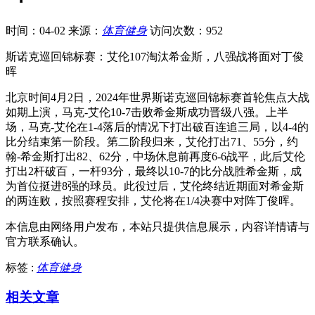
时间：04-02
来源：
体育健身
访问次数：952
斯诺克巡回锦标赛：艾伦107淘汰希金斯，八强战将面对丁俊
晖
北京时间4月2日，2024年世界斯诺克巡回锦标赛首轮焦点大战
如期上演，马克-艾伦10-7击败希金斯成功晋级八强。上半
场，马克-艾伦在1-4落后的情况下打出破百连追三局，以4-4的
比分结束第一阶段。第二阶段归来，艾伦打出71、55分，约
翰-希金斯打出82、62分，中场休息前再度6-6战平，此后艾伦
打出2杆破百，一杆93分，最终以10-7的比分战胜希金斯，成
为首位挺进8强的球员。此役过后，艾伦终结近期面对希金斯
的两连败，按照赛程安排，艾伦将在1/4决赛中对阵丁俊晖。
本信息由网络用户发布，
本站只提供信息展示，内容详情请与
官方联系确认。
标签 :
体育健身
相关文章