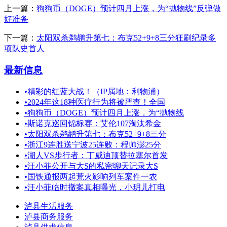
上一篇：
狗狗币（DOGE）预计四月上涨，为“抛物线”反弹做
好准备
下一篇：
太阳双杀鹈鹕升第七：布克52+9+8三分狂刷纪录多
项队史首人
最新信息
•
精彩的红蓝大战！（IP属地：利物浦）
•
2024年这18种医疗行为将被严查！全国
•
狗狗币（DOGE）预计四月上涨，为“抛物线
•
斯诺克巡回锦标赛：艾伦107淘汰希金
•
太阳双杀鹈鹕升第七：布克52+9+8三分
•
浙江9连胜送宁波25连败：程帅澎25分
•
湖人VS步行者：丁威迪顶替拉塞尔首发
•
汪小菲公开与大S的私密聊天记录大S
•
国铁通报两起荒火影响列车案件一农
•
汪小菲临时撤案真相曝光，小玥儿打电
泸县生活服务
泸县商务服务