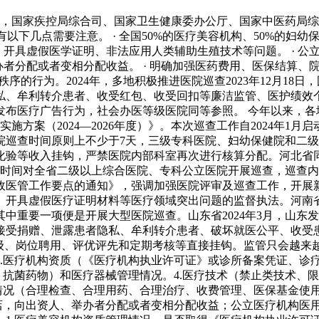
6日，国家疾控局综合司、国家卫生健康委办公厅、国家中医药局综
，有以下几点需要注意。 · 全国50%的医疗美容机构、50%的妇
医、开具虚假医学证明、非法应用人类辅助生殖技术等问题。 · 
举办者分配或者变相分配收益。 · 明确加强医药费用、医保结算
医秩序的行为。2024年，多地积极推进医院巡查2023年12月18日
私、牟利转介患者、收受红包、收受回扣等廉洁监管、医护绩效
布医疗广告行为，社会办医等级医院同等参照。 今年以来，各地释
方案（2024—2026年度）》。本次巡查工作自2024年1月
巡查时间原则上不少于7天，三级专科医院、妇幼保健院和二级
验等收入挂钩，严禁医院内部科室再次进行核算分配。河北省同样
3年的时间对全省二级以上综合医院、专科公立医院开展巡查，巡查
市医政医管工作要点的通知》，强调加强医院评审及巡查工作，开
具虚假医疗证明材料等医疗领域突出问题的监督执法。河南省20
重要一项便是开展大型医院巡查。山东省2024年3月，山东发布
接受捐赠、泄露患者隐私、牟利转介患者、破坏就医公平、收受患
级、岗位聘用、评优评先和定期考核等直接挂钩。监管只会越来越
1.医疗机构资质（《医疗机构执业许可证》或诊所备案凭证、诊
、抗菌药物）和医疗器械管理情况。4.医疗技术（禁止类技术、限
情况（合理检查、合理用药、合理治疗、收费管理、医保基金使用
店，向出资人、举办者分配或者变相分配收益；公立医疗机构医用