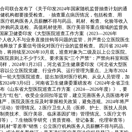
合司联合发布了《关于印发2024年国家随机监督抽查计划的通
幼保健机构都要接受检查。 · 抽查重点病历情况，包括检查、用
公立医疗机构医务人员薪酬不得与药品、耗材、检查、化验等收入
、院外购药及送检、高值耗材使用、医疗美容等重点领域的监督执
，国家卫健委印发《大型医院巡查工作方案（2023—2026年
个人收入不与业务直接挂钩等问题的监管，并严查公立医院医生
放了多重信号强化对医疗行业的监督检查。 四川省 2024年
启动，将持续至2026年10月底，巡查对象为二级及以上公立医院。
医院原则上不少于5天。要求落实“三个严禁”：严禁向科室和医
，2024年1月23日，河北省卫生健康委印发《河北省大型医
内容以公立医院党建、行业作风、运行管理为重点。上海市2024
展新一轮大型医院巡查。提出加强对医疗机构、从业人员管理，加
24年3月6日，河南省卫生健康委重磅发布《2024年全省卫生
《山东省大型医院巡查工作方案（2024—2026年度）》，要
方“红包”、收受企业回扣等监管，建立完善医务人员医德考评
严，医院及医生应及时掌握相关政策，避免违规。2024年将严
疗活动）管理情况。2.医疗卫生人员（医师、护士、医技人员执
制类技术、医疗美容、临床基因扩增）管理情况。5.医疗文书
等）。7.生物医学研究（资质资格、登记备案、伦理审查等）
耗材“零差率”销售；公立医疗机构医务人员薪酬不得与药品、