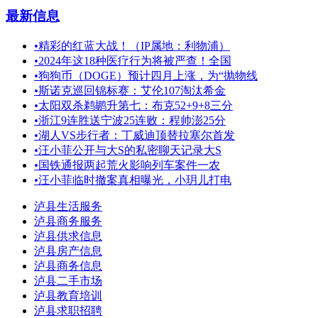
最新信息
•
精彩的红蓝大战！（IP属地：利物浦）
•
2024年这18种医疗行为将被严查！全国
•
狗狗币（DOGE）预计四月上涨，为“抛物线
•
斯诺克巡回锦标赛：艾伦107淘汰希金
•
太阳双杀鹈鹕升第七：布克52+9+8三分
•
浙江9连胜送宁波25连败：程帅澎25分
•
湖人VS步行者：丁威迪顶替拉塞尔首发
•
汪小菲公开与大S的私密聊天记录大S
•
国铁通报两起荒火影响列车案件一农
•
汪小菲临时撤案真相曝光，小玥儿打电
泸县生活服务
泸县商务服务
泸县供求信息
泸县房产信息
泸县商务信息
泸县二手市场
泸县教育培训
泸县求职招聘