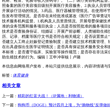
耗材、检查、化验等收入挂钩等）。（二）医疗美容机构监督
照备案的医疗美容项目级别开展医疗美容服务。2.执业人员
开展诊疗活动的情况。3.药品、医疗器械管理情况。在使用环
告发布管理情况。是否存在未经批准或篡改《医疗广告审查证明
技术服务机构监督。1.机构及人员资质情况。开展母婴保健技
准的业务范围和服务项目执业；人员是否按照批准的服务项目
技术是否查验身份证、结婚证；开展产前诊断、人类辅助生殖
历、记录、档案等医疗文书是否符合相关规定；是否设置禁止“
否建立人工终止妊娠登记查验制度；是否建立技术档案管理、
在出具虚假出生医学证明情况；是否具有保证技术服务安全和
本标准；是否遵守临床、实验室等操作规范；是否存在非法采
助生殖技术的行为。编辑丨王申冲审核丨卢璐
本信息由网络用户发布，
本站只提供信息展示，内容详情请与
标签 :
体育健身
相关文章
上一篇：
精彩的红蓝大战！（IP属地：利物浦）
下一篇：
狗狗币（DOGE）预计四月上涨，为“抛物线”反弹做