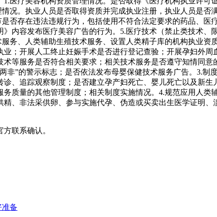
。1.医疗美容机构资质管理情况。是否取得《医疗机构执业许可
管理情况。执业人员是否取得资质并完成执业注册，执业人员是否
节是否存在违法违规行为，包括使用不符合法定要求的药品、医疗
》内容发布医疗美容广告的行为。5.医疗技术（禁止类技术、限
术服务、人类辅助生殖技术服务、设置人类精子库的机构执业资质
执业；开展人工终止妊娠手术是否进行登记查验；开展孕妇外周血
技术等服务是否符合相关要求；相关技术服务是否遵守知情同意
两非”的警示标志；是否依法发布母婴保健技术服务广告。3.制
转诊、追踪观察制度；是否建立孕产妇死亡、婴儿死亡以及新生
服务质量的其他管理制度；相关制度实施情况。4.规范应用人类
供精、非法采供卵、参与实施代孕、伪造或买卖出生医学证明、
官方联系确认。
好准备