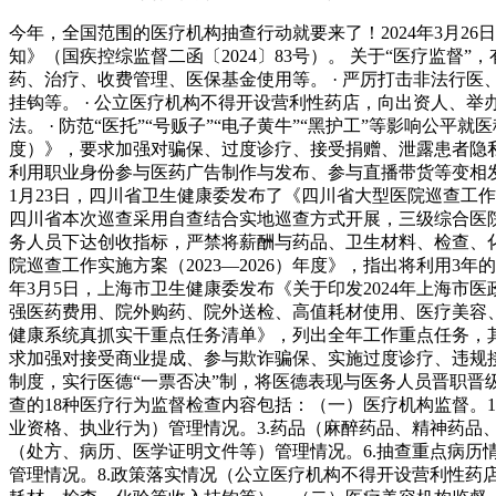
今年，全国范围的医疗机构抽查行动就要来了！2024年3月2
知》（国疾控综监督二函〔2024〕83号）。 关于“医疗监督”
药、治疗、收费管理、医保基金使用等。 · 严厉打击非法行
挂钩等。 · 公立医疗机构不得开设营利性药店，向出资人、
法。 · 防范“医托”“号贩子”“电子黄牛”“黑护工”等影响公平就
度）》，要求加强对骗保、过度诊疗、接受捐赠、泄露患者隐
利用职业身份参与医药广告制作与发布、参与直播带货等变相发
1月23日，四川省卫生健康委发布了《四川省大型医院巡查工作实施
四川省本次巡查采用自查结合实地巡查方式开展，三级综合医院
务人员下达创收指标，严禁将薪酬与药品、卫生材料、检查、化
院巡查工作实施方案（2023—2026）年度》，指出将利用
年3月5日，上海市卫生健康委发布《关于印发2024年上海
强医药费用、院外购药、院外送检、高值耗材使用、医疗美容、开
健康系统真抓实干重点任务清单》，列出全年工作重点任务，其中
求加强对接受商业提成、参与欺诈骗保、实施过度诊疗、违规
制度，实行医德“一票否决”制，将医德表现与医务人员晋职晋
查的18种医疗行为监督检查内容包括：（一）医疗机构监督。
业资格、执业行为）管理情况。3.药品（麻醉药品、精神药品
（处方、病历、医学证明文件等）管理情况。6.抽查重点病历
管理情况。8.政策落实情况（公立医疗机构不得开设营利性药