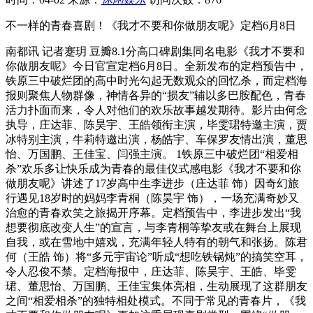
不一样的青春喜剧！《我才不要和你做朋友呢》定档6月8日
南都讯 记者蹇玥 豆瓣8.1分高口碑剧集同名电影《我才不要和
你做朋友呢》今日官宣定档6月8日。全新发布的定档预告中，
铁原三中破烂团的高中时光勾起无数观众的回忆杀，而定档海
报则聚焦人物群像，神情各异的“损友”辅以多巴胺配色，青春
活力扑面而来，令人对他们的欢乐故事越发期待。影片由何念
执导，庄达菲、陈昊宇、王皓领衔主演，毕雯珺特邀主演，贾
冰特别主演，牛莉特邀出演，杨皓宇、车保罗友情出演，董思
怡、万国鹏、王佳宝、闫强主演。 1铁原三中破烂团“相爱相
杀”欢乐多让快乐成为青春的最佳仪式感电影《我才不要和你
做朋友呢》讲述了17岁高中生李进步（庄达菲 饰）因奇幻旅
行遇见18岁时的妈妈李青桐（陈昊宇 饰），一场充满奇妙又
治愈的青春欢笑之旅揭开序幕。定档预告中，李进步发出“我
想要彻底改变人生”的宣言，与李青桐等挚友或在舞台上展现
自我，或在雪地中嬉戏，充满年轻人特有的朝气和张扬。陈君
何（王皓 饰）将“多元宇宙论”听成“想吃铁锅炖”的搞笑空耳，
令人忍俊不禁。定档海报中，庄达菲、陈昊宇、王皓、毕雯
珺、董思怡、万国鹏、王佳宝集体亮相，生动展现了这群朋友
之间“相爱相杀”的独特相处模式。不同于常见的青春片，《我