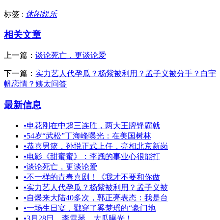
标签 :
休闲娱乐
相关文章
上一篇：
谈论死亡，更谈论爱
下一篇：
实力艺人代孕瓜？杨紫被利用？孟子义被分手？白宇
帆恋情？姨太问答
最新信息
•
申花刚在中超三连胜，两大王牌锋霸就
•
54岁“武松”丁海峰曝光：在美国树林
•
恭喜男篮，孙悦正式上任，亮相北京新岗
•
电影《甜蜜蜜》：李翘的事业心很能打
•
谈论死亡，更谈论爱
•
不一样的青春喜剧！《我才不要和你做
•
实力艺人代孕瓜？杨紫被利用？孟子义被
•
自爆来大陆40多次，郭正亮表态：我是台
•
一场生日宴，戳穿了奚梦瑶的“豪门地
•
3月28日，李雪琴，大瓜曝光！