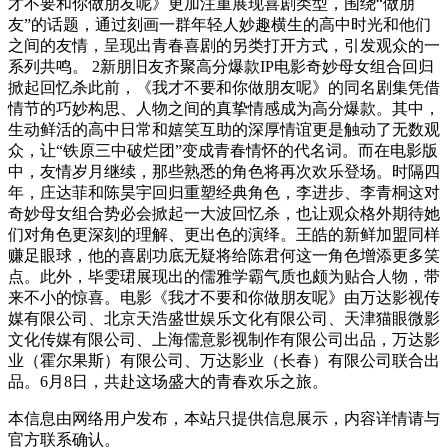
才不要和你做朋友呢》更加注重展现喜剧类型，围绕“做朋
友”的话题，通过刻画一群年轻人妙趣横生的高中时光和他们
之间的友情，呈现出青春喜剧的另类打开方式，引发观众的一
系列共鸣。 2新朋旧友齐聚高分爆款IP电影奇妙母女组合回归
掀起回忆杀此前，《我才不要和你做朋友呢》的同名剧集凭借
情节的巧妙构思、人物之间的真挚情感成为高分爆款。其中，
生动鲜活的高中日常和嬉笑互助的深厚情谊更是触动了无数观
众，让“铁原三中破烂团”变成青春情怀的代名词。而在电影版
中，友情岁月继续，那些熟悉的角色将再次欢乐登场。时隔四
年，庄达菲和陈昊宇回归重塑经典角色，李进步、李青桐这对
奇妙母女组合势必会掀起一大波回忆杀，也让观众格外期待她
们对角色更深刻的理解、更出色的演绎。王皓的新鲜加盟同样
赚足眼球，他的喜剧功底无疑将给陈君何这一角色增添更多笑
点。此外，毕雯珺展现出的儒雅学霸气质也颇为贴合人物，带
来不小的惊喜。电影《我才不要和你做朋友呢》由万达影视传
媒有限公司、北京天浩盛世娱乐文化有限公司、天津猫眼微影
文化传媒有限公司、上海儒意影视制作有限公司出品，万达影
业（霍尔果斯）有限公司、万达影业（长春）有限公司联合出
品。6月8日，共赴这场盛大的青春欢乐之旅。
本信息由网络用户发布，
本站只提供信息展示，内容详情请与
官方联系确认。