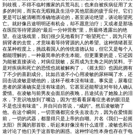
到歧视，不得不临时搬家的兵荒马乱；也来自被疾病征用了太
多的时间，而实在无暇顾及生活中其他层面的疲于应付。它们
更是可以被清晰而准确地谈论的，甚至谈论绝望，谈论盼望死
亡。就好像吕途明明还有机会，却不愿意治疗；又或者是那场
在医院等待肾源的“最后一分钟营救”里，所最终透露出的绝
望。在这场戏里，我们很少见地看到了“盼望死亡”，因为只有
捐肾者的去世，才意味着等待肾源的人的希望。这种情绪甚至
在某种程度上，挑战着国人的传统道德认知，但它又是每个人
都能理解的，一种最简单的求生本能。但更重要的是，它还因
为能被直接谈论，对病症脱敏，反而成为主角之间的笑料。于
是对疾病和死亡的恐慌也就被解构了，《摇太阳》也因此拥有
了不少的喜剧成分。比如吕途不小心用凌敏的尿杯喝了水，还
回击说凌敏是唬他的，这杯子根本没有味道。事实是，尿毒症
患者的尿液确实是没有味道的。它甚至还能帮这对年轻人确认
爱情。在凌敏与前男友会面后的夜晚，吕途拭去了她脸上的泪
水，下意识地放到了嘴边，因为“想看看尿毒症患者的眼泪是
不是也没有味道”，并自问自答说，“咸的”。然后凌敏吻了
他。在这个瞬间，一切苦痛都完全失去攻击力，因为在爱情面
前，一切的武器，都显得只是上帝的自嘲。片名《我们一起摇
太阳》所属的那首歌，听起来好像没有什么道理，凌敏也和吕
途讨论了他们关于这首歌的困惑。这种悖论性本身也存在于电