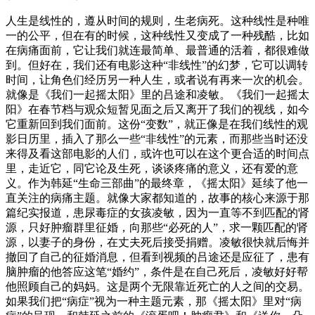
人生是线性的，遵从时间的规则，生老病死。这种线性是种唯
一的公平，但在有的时候，这种线性又变成了一种残酷，比如
在病痛面前，它让我们就连最简单、最普通的活着，都很难做
到。但好在，我们还有电影这种“非线性”的幻梦，它可以调转
时间，让角色们经历另一种人生，或者说有再来一次的机会。
就像是《我们一起摇太阳》里的吕途和凌敏。《我们一起摇太
阳》在春节档与观众短暂见面之后又离开了我们的视线，如今
它重新回到我们面前。这份“变数”，就正像是在我们线性的观
影日历里，插入了那么一些“非线性”的元素，而那些当时还没
来得及看这部电影的人们，或许也可以在这个更合适的时间点
里，走近它，同它论及生死，谈谈疼痛的意义，还有爱的意
义。作为韩延“生命三部曲”的最终章，《摇太阳》延续了他一
直关注的病痛主题。就像大家都知道的，故事的核心来源于那
篇纪实报道，患尿毒症的女孩凌敏，因为一直等不到匹配的肾
源，只好肿瘤群里征婚，向那些“必死的人”，求一颗匹配的肾
源，以妻子的身份，在丈夫死后接受捐赠。凌敏很快就后悔并
撤回了自己的征婚消息，但看到视频的吕途还是应征了，患有
脑肿瘤的他答应这笔“婚约”，条件是在自己死后，凌敏好好帮
他照顾自己的妈妈。这是两个无限靠近死亡的人之间的交易。
如果我们把“病症”视为一种主题元素，那《摇太阳》里对“病