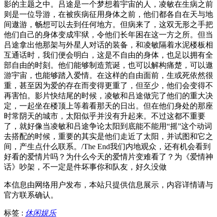
影的主题之中。吕途是一个梦想着宇宙的人，凌敏在生病之前
则是一位导游，在被疾病征用身体之前，他们都各自在天与地
间遨游，畅想可以去到任何地方。但病来了，这双无形之手把
他们自己的身体变成牢狱，令他们长年困在这一方之所。但当
吕途拿出他那架与外星人对话的装备，和凌敏隔着水泥楼板相
互通话时，我们便会明白，这是不自由的身体，也足以拥有全
部自由的时刻。他们能够制造荒诞，也可以解构痛楚，可以遨
游宇宙，也能够踏入爱情。在这样的自由面前，生或死依然很
重，甚至因为爱的存在而变得更重了，但至少，他们会变得不
再害怕。影片快结尾的时候，凌敏和吕途做完了他们的重大决
定，一起坐在楼顶上等着看那天的日出。但在他们身处的那座
时常阴天的城市，太阳似乎并没有升起来。不过这都不重要
了，就好像当凌敏和吕途争论太阳到底能不能用“摇”这个动词
去搭配的时候，重要的其实是他们走近了太阳，并试图和它之
间，产生点什么联系。/The End我们内地观众，还有机会看到
好看的爱情片吗？为什么今天的爱情片变难看了？为《爱情神
话》吵架，不一定是件坏事你和队友，好久没做
本信息由网络用户发布，
本站只提供信息展示，内容详情请与
官方联系确认。
标签 :
休闲娱乐