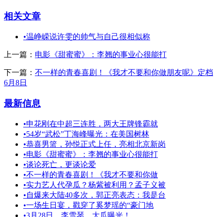
相关文章
•
温峥嵘说许雯的帅气与自己很相似称
上一篇：
电影《甜蜜蜜》：李翘的事业心很能打
下一篇：
不一样的青春喜剧！《我才不要和你做朋友呢》定档
6月8日
最新信息
•
申花刚在中超三连胜，两大王牌锋霸就
•
54岁“武松”丁海峰曝光：在美国树林
•
恭喜男篮，孙悦正式上任，亮相北京新岗
•
电影《甜蜜蜜》：李翘的事业心很能打
•
谈论死亡，更谈论爱
•
不一样的青春喜剧！《我才不要和你做
•
实力艺人代孕瓜？杨紫被利用？孟子义被
•
自爆来大陆40多次，郭正亮表态：我是台
•
一场生日宴，戳穿了奚梦瑶的“豪门地
•
3月28日，李雪琴，大瓜曝光！