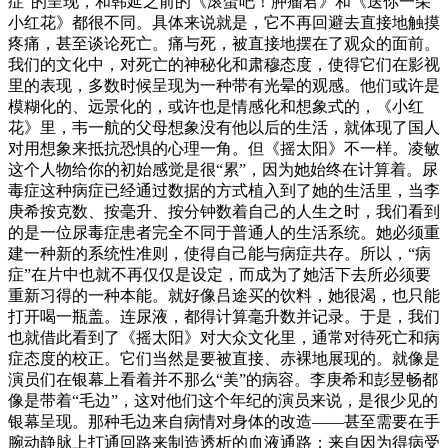
症”的呈现，和韩延之前的《滚蛋吧！肿瘤君》和《送你一朵
小红花》都很不同。具体来说就是，它不再回避去直接地触摸
疼痛，甚至谈论死亡。痛与死，被直接地摆在了观众的面前。
我们的文化中，对死亡的神秘化和肃穆态度，使得它们在影视
里的表现，多数时候呈现为一种带有光晕的观感。他们或许是
模糊化的、远景化的，或许也是情感化和想象式的，《小红
花》里，韦一航的父母想象没有他以后的生活，就体现了国人
对用想象来抵抗恐惧的心理一角。但《摇太阳》不一样。凌敏
这个人物给你的初始感觉是很“累”，因为她始终在计算着。尿
毒症这种病症已经通过数据的方式植入到了她的生活里，当李
庚希按克数、按毫升、按分钟数着自己的人生之时，我们看到
的是一位尿毒症患者完全不同于普通人的生活系统。她必须重
建一种新的系统性准则，使得自己能与病症共存。所以，“病
症”在片中也就不再仅仅是设定，而成为了她活下去所必须要
重新习得的一种本能。就好像吕途买的饮料，她很渴，也只能
打开喝一瓶盖。连尿液，都得计算毫升数并记录。于是，我们
也就借此看到了《摇太阳》对大众文化里，通常对待死亡和病
症态度的校正。它们当然是要被直接、赤裸地展现的。就像是
演员们在银幕上看着并不那么“美”的病容。李庚希和彭昱畅都
像是带着“毛边”，这对他们这个年纪的演员来说，是很少见的
银幕呈现。那种毛边来自病情对身体的改造——甚至需要在手
腕动静脉上打通回路来制造透析的血液通路；来自因为得病受